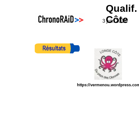
Qualif
Côte
3 juin 2017
https://vermenou.wordpress.co